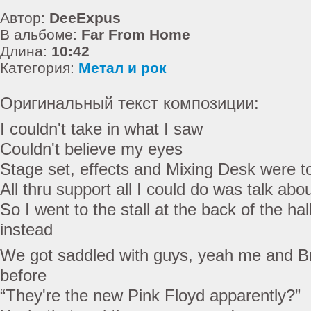
Автор:
DeeExpus
В альбоме:
Far From Home
Длина:
10:42
Категория:
Метал и рок
Оригинальный текст композиции:
I couldn't take in what I saw
Couldn't believe my eyes
Stage set, effects and Mixing Desk were 
All thru support all I could do was talk ab
So I went to the stall at the back of the h
instead
We got saddled with guys, yeah me and Br
before
“They're the new Pink Floyd apparently?”