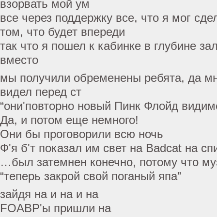
взорвать мой ум
все через поддержку все, что я мог сдел
том, что будет впереди
так что я пошел к кабинке в глубине за
вместо
мы получили обременены ребята, да мне
видел перед ст
“они'повторно новый Пинк Флойд видим
Да, и потом еще немного!
Они бы проговорили всю ночь
Ф'я б'т показал им свет на Badcat на сп
…был затемнен конечно, потому что му
“теперь закрой свой поганый япа”
зайдя на и на и на
FOABP'ы пришли на