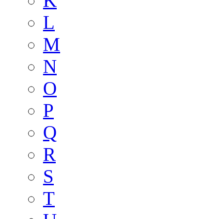
K
L
M
N
O
P
Q
R
S
T