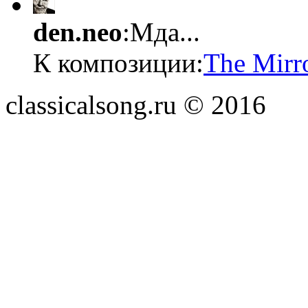
den.neo
:Мда...
К композиции:
The Mirr
classicalsong.ru © 2016