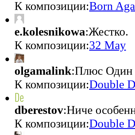
К композиции:
Born Aga
e.kolesnikowa
:Жестко.
К композиции:
32 May
olgamalink
:Плюс Один d
К композиции:
Double D
dberestov
:Ниче особенн
К композиции:
Double D