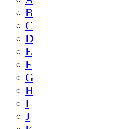
B
C
D
E
F
G
H
I
J