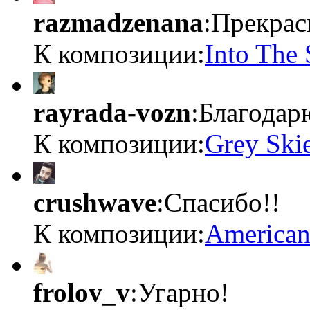
razmadzenana
:Прекрас
К композиции:
Into The
rayrada-vozn
:Благодар
К композиции:
Grey Ski
crushwave
:Спасибо!!
К композиции:
American
frolov_v
:Угарно!