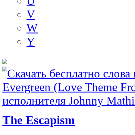
U
V
W
Y
The Escapism