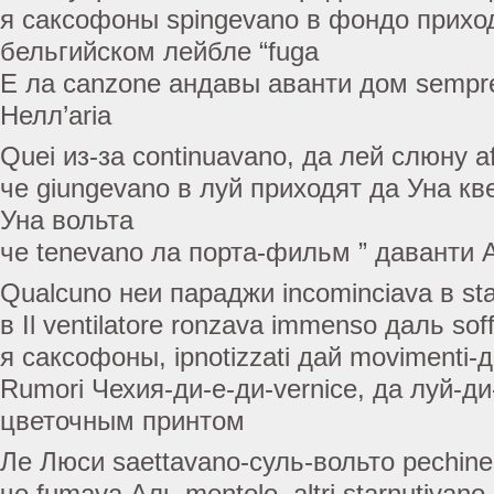
я саксофоны spingevano в фондо приходят 
бельгийском лейбле “fuga
Е ла canzone андавы аванти дом sempre
Нелл’aria
Quei из-за continuavano, да лей слюну afr
че giungevano в луй приходят да Уна кве
Уна вольта
че tenevano ла порта-фильм ” даванти
Qualcuno неи параджи incominciava в sta
в Il ventilatore ronzava immenso даль soff
я саксофоны, ipnotizzati дай movimenti
Rumori Чехия-ди-е-ди-vernice, да луй-
цветочным принтом
Ле Люси saettavano-суль-вольто pechine
че fumava Аль mentolo, altri starnutivano 