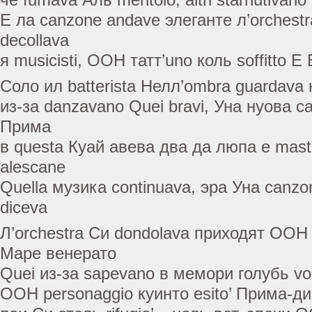
Е ла canzone andave элеганте л’orchestr
decollava
я musicisti, ООН татт’uno коль soffitto Е 
Соло ил batterista Нелл’ombra guardava ко
из-за danzavano Quei bravi, Уна нуова cas
Прима
в questa Куай авева два да люпа е mast
alescane
Quella музика continuava, эра Уна canzo
diceva
Л’orchestra Си dondolava приходят ООН
Маре венерато
Quei из-за sapevano в мемори голубь vol
ООН personaggio куинто esito’ Прима-ди-