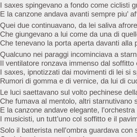
I saxes spingevano a fondo come ciclisti gr
E la canzone andava avanti sempre piu’ aff
Quei due continuavano, da lei saliva afrore 
Che giungevano a lui come da una di quelle
Che tenevano la porta aperta davanti alla
Qualcuno nei paraggi incominciava a starn
Il ventilatore ronzava immenso dal soffitto
I saxes, ipnotizzati dai movimenti di lei s
Rumori di gomma e di vernice, da lui di cu
Le luci saettavano sul volto pechinese dell
Che fumava al mentolo, altri starnutivano 
E la canzone andave elegante, l’orchestra 
I musicisti, un tutt’uno col soffitto e il pav
Solo il batterista nell’ombra guardava con s