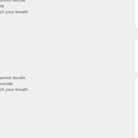
 cannot decide
ide
ch your breath
 cannot decide
suicide
ch your breath