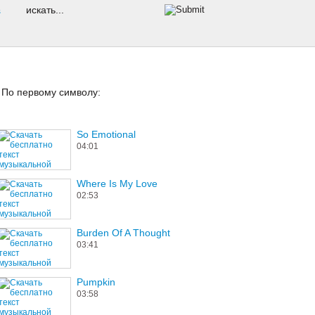
s
По первому символу:
So Emotional
04:01
Where Is My Love
02:53
Burden Of A Thought
03:41
Pumpkin
03:58