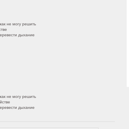
как не могу решить
стве
перевести дыхание
как не могу решить
йстве
перевести дыхание