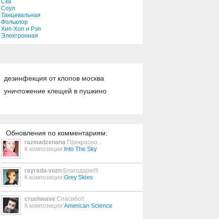
Ска
From Now On
Соул
Танцевальная
02:45
Фольклор
Хип-Хоп и Рэп
Электронная
Shout (Live)
05:21
дезинфекция от клопов москва
Sottovoce
02:53
уничтожение клещей в пушкино
Peace
02:17
Обновления по комментариям:
razmadzenana
:Прекрасно..
Bad Habit
К композиции:
Into The Sky
03:50
rayrada-vozn
:Благодарю!!!
К композиции:
Grey Skies
Man For All Seasons
03:00
crushwave
:Спасибо!!
К композиции:
American Science