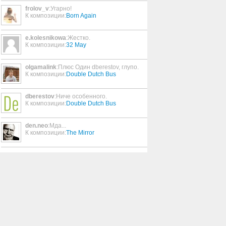
Mi Bombon
frolov_v
:Угарно!
03:37
К композиции:
Born Again
e.kolesnikowa
:Жестко.
Let My People Go
К композиции:
32 May
03:55
olgamalink
:Плюс Один dberestov, глупо.
Hollow Abyss
К композиции:
Double Dutch Bus
04:57
dberestov
:Ниче особенного.
К композиции:
Double Dutch Bus
Tomorrow Tomorrow
03:22
den.neo
:Мда...
К композиции:
The Mirror
The Escapism
03:41
Brightness Falls
06:30
Race Against Time