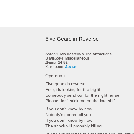
5ive Gears in Reverse
Автор:
Elvis Costello & The Attractions
В альбоме:
Miscellaneous
Длина:
14:52
Категория:
Другая
Оригинал:
Five gears in reverse
For girls looking for the big lift
Somebody send out for the night nurse
Please don’t stick me on the late shift
If you don’t know by now
Nobody’s gonna tell you
If you don’t know by now
The shock will probably kill you