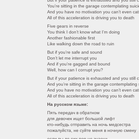
But if your patience is exhausted and you still
You’re sitting in the garage contemplating suic
And you have no motivation you can’t even cat
All of this acceleration is driving you to death
Five gears in reverse
You think I don’t know what I’m doing
Another fashionable first
Like walking down the road to ruin
But if you’re safe and sound
Don’t let me interrupt you
And if you’re gagged and bound
Well, how can I corrupt you?
But if your patience is exhausted and you still
And you’re sitting in the garage contemplating 
And you have no motivation you can’t even cat
All of this acceleration is driving you to death
На русском языке:
Пять передач в обратном
для девочек ищет большой лифт
кто-нибудь отправить на ночь медсестра
пожалуйста, не суйте меня в ночную смену
если вы до сих пор не знаешь