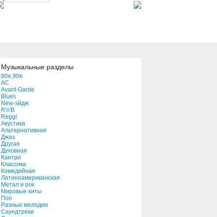
(they Long To Be) Close To
You
02:50
Tell Me Why
03:26
Музыкальные разделы
80e,90e
AC
Nobody
Avant-Garde
04:15
Blues
New-эйдж
R'n'B
Reggi
Footsi-Footsi
Акустика
04:54
Альтернативная
Джаз
Другая
Духовная
Now I See
Кантри
Классика
03:05
Комедийная
Латиноамериканская
Метал и рок
New Yearâ€™s Eves
Мировые хиты
Поп
03:23
Разные мелодии
Саундтреки