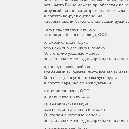
нет ничего Вы не можете приобрести с ваш
игрушкой просто посмотрите на это государ
я ползать вокруг в оцепенении
как симптоматическое случае вашей души 
Такое уединенное место, о
этот номер без твоего лица, ООО
о, американская Наука
всю ночь она два шага и взмаха
О, это такие ужасные манеры
не заставляй меня ждать приходите и лежат
о, это чуть позже сейчас
временами вы будете, пусть все это выйдет 
Когда вы чувствуете, что вы чувствуете
я просто перешел по эксплуатации
такое милое лицо, ООО
и тянет меня в место, О
О, американская Наука
всю ночь она два шага и взмаха
О, это такие ужасные манеры
не заставляй меня ждать приходите и лежат
о, американская Наука