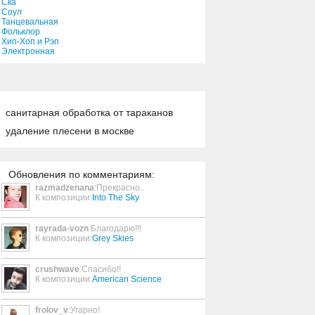
Ска
Соул
Танцевальная
Фольклор
Хип-Хоп и Рэп
Электронная
санитарная обработка от тараканов
удаление плесени в москве
Обновления по комментариям:
razmadzenana
:Прекрасно..
К композиции:
Into The Sky
rayrada-vozn
:Благодарю!!!
К композиции:
Grey Skies
crushwave
:Спасибо!!
К композиции:
American Science
frolov_v
:Угарно!