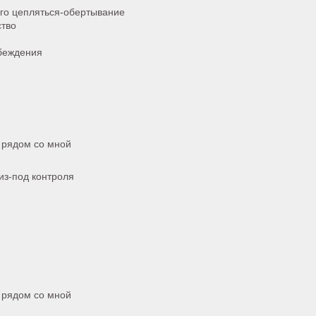
его цепляться-обертывание
ство
убеждения
 рядом со мной
из-под контроля
 рядом со мной