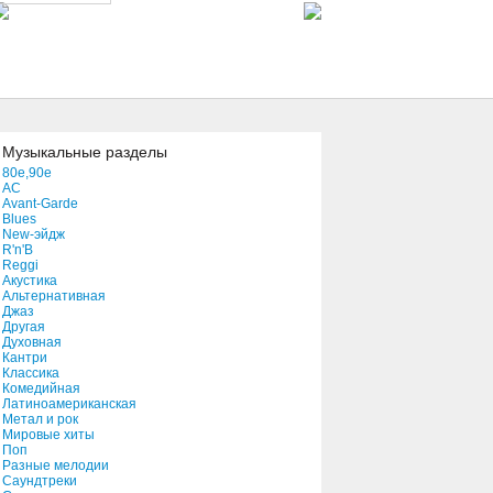
Музыкальные разделы
80e,90e
AC
Avant-Garde
Blues
New-эйдж
R'n'B
Reggi
Акустика
Альтернативная
Джаз
Другая
Духовная
Кантри
Классика
Комедийная
Латиноамериканская
Метал и рок
Мировые хиты
Поп
Разные мелодии
Саундтреки