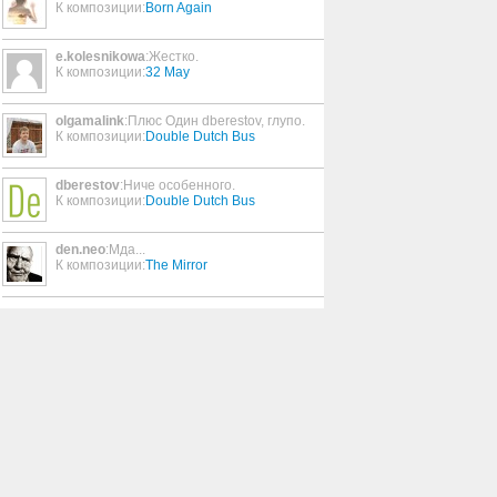
К композиции:
Born Again
e.kolesnikowa
:Жестко.
К композиции:
32 May
olgamalink
:Плюс Один dberestov, глупо.
К композиции:
Double Dutch Bus
dberestov
:Ниче особенного.
К композиции:
Double Dutch Bus
den.neo
:Мда...
К композиции:
The Mirror