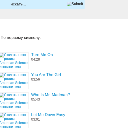
s
По первому символу:
Turn Me On
If Yo
04:28
04:09
You Are The Girl
Railro
03:56
03:14
Who Is Mr. Madman?
This I
05:43
03:45
Let Me Down Easy
Dude 
Awes
03:01
04:37