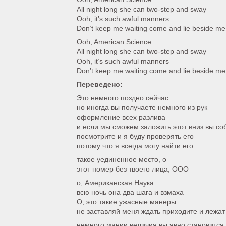
All night long she can two-step and sway
Ooh, it’s such awful manners
Don’t keep me waiting come and lie beside me
Ooh, American Science
All night long she can two-step and sway
Ooh, it’s such awful manners
Don’t keep me waiting come and lie beside me
Переведено:
Это немного поздно сейчас
но иногда вы получаете немного из рук
оформление всех разлива
и если мы сможем заложить этот вниз вы со
посмотрите и я буду проверять его
потому что я всегда могу найти его
такое уединенное место, о
этот номер без твоего лица, ООО
о, Американская Наука
всю ночь она два шага и взмаха
О, это такие ужасные манеры
не заставляй меня ждать приходите и лежат
немного мании величия вы явно становится