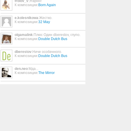
frolov_v
:Угарно!
Razor
К композиции:
Born Again
02:56
e.kolesnikowa
:Жестко.
К композиции:
32 May
Magic Fortuna
03:37
olgamalink
:Плюс Один dberestov, глупо.
К композиции:
Double Dutch Bus
Do What I Say
03:56
dberestov
:Ниче особенного.
К композиции:
Double Dutch Bus
Topielice
03:48
den.neo
:Мда...
К композиции:
The Mirror
Jumping Ship
03:12
Bubba Hyde
03:45
She's Fine