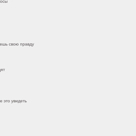
росы
дешь свою правду
дят
е это увидеть