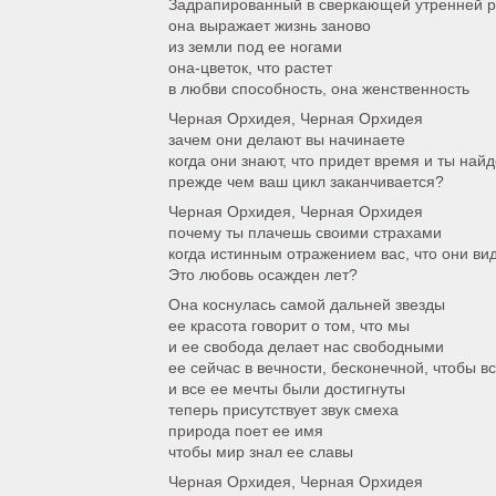
Задрапированный в сверкающей утренней 
она выражает жизнь заново
из земли под ее ногами
она-цветок, что растет
в любви способность, она женственность
Черная Орхидея, Черная Орхидея
зачем они делают вы начинаете
когда они знают, что придет время и ты най
прежде чем ваш цикл заканчивается?
Черная Орхидея, Черная Орхидея
почему ты плачешь своими страхами
когда истинным отражением вас, что они ви
Это любовь осажден лет?
Она коснулась самой дальней звезды
ее красота говорит о том, что мы
и ее свобода делает нас свободными
ее сейчас в вечности, бесконечной, чтобы вс
и все ее мечты были достигнуты
теперь присутствует звук смеха
природа поет ее имя
чтобы мир знал ее славы
Черная Орхидея, Черная Орхидея