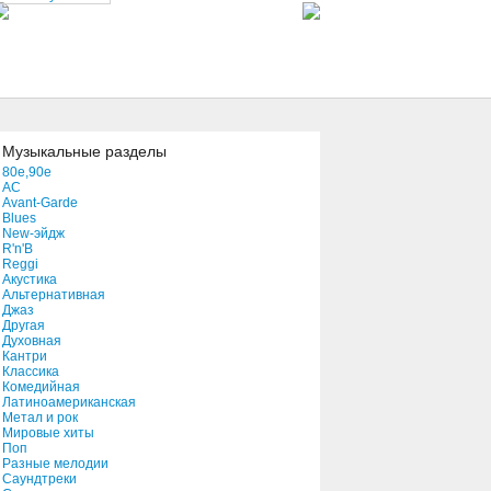
Buildings Fall
04:22
Scared Money
13:56
Музыкальные разделы
80e,90e
AC
Always Got Away
Avant-Garde
04:57
Blues
New-эйдж
R'n'B
Reggi
Caller ID
Акустика
02:39
Альтернативная
Джаз
Другая
Духовная
By Endurance We Conquer
Кантри
Классика
09:04
Комедийная
Латиноамериканская
Метал и рок
Calm Before the Storm
Мировые хиты
Поп
06:32
Разные мелодии
Саундтреки