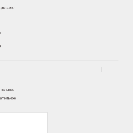
аровало
я
я
ательное
зательное