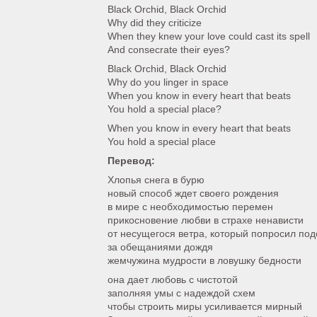
Black Orchid, Black Orchid
Why did they criticize
When they knew your love could cast its spell
And consecrate their eyes?
Black Orchid, Black Orchid
Why do you linger in space
When you know in every heart that beats
You hold a special place?
When you know in every heart that beats
You hold a special place
Перевод:
Хлопья снега в бурю
новый способ ждет своего рождения
в мире с необходимостью перемен
прикосновение любви в страхе ненависти
от несущегося ветра, который попросил по
за обещаниями дождя
жемчужина мудрости в ловушку бедности
она дает любовь с чистотой
заполняя умы с надеждой схем
чтобы строить миры усиливается мирный