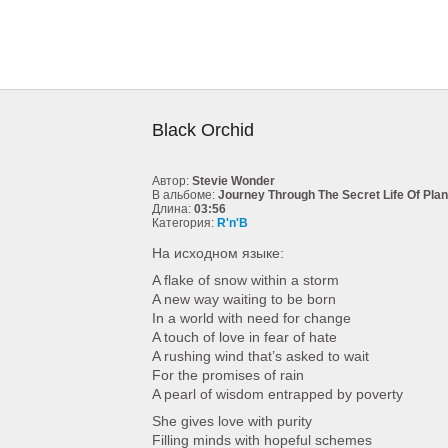
Black Orchid
Автор:
Stevie Wonder
В альбоме:
Journey Through The Secret Life Of Plan
Длина:
03:56
Категория:
R'n'B
На исходном языке:
A flake of snow within a storm
A new way waiting to be born
In a world with need for change
A touch of love in fear of hate
A rushing wind that’s asked to wait
For the promises of rain
A pearl of wisdom entrapped by poverty
She gives love with purity
Filling minds with hopeful schemes