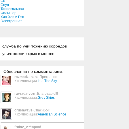
Ска
Соул
Танцевальная
Фольклор
Хип-Хоп и Рэп
Электронная
служба по уничтожению короедов
уничтожение крыс в москве
Обновления по комментариям:
razmadzenana
:Прекрасно..
К композиции:
Into The Sky
rayrada-vozn
:Благодарю!!!
К композиции:
Grey Skies
crushwave
:Спасибо!!
К композиции:
American Science
frolov_v
:Угарно!