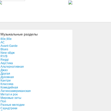
The Sense
02:39
Cosmic Dancer
04:29
Музыкальные разделы
80e,90e
AC
RÃªves D'Enfants
Avant-Garde
02:20
Blues
New-эйдж
R'n'B
Reggi
New Design
Акустика
03:30
Альтернативная
Джаз
Другая
Духовная
Кантри
Классика
Комедийная
Латиноамериканская
Метал и рок
Мировые хиты
Поп
Разные мелодии
Саундтреки