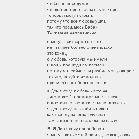
чтобы не передумал
что вы'повторно послать мне через
теперь я могу'т скрыть
потому что все любовь ушла
так что прощаюсь Бабай
Ты ж меня неправильно
я могу'т притворяться, что
нет вы мне больно очень плохо
это конец
о любовь, которую мы имели
и наши прошедшем времени
потому что сейчас ты разбил мое доверие
так что, пакуйте чемоданы
причина'ы нет больше нас, и
я Дон'т хочу, любовь никто не
, что может'т посмотри мне в глаза
и постоянно заставляет меня плакать
я Дон'т хочу, не любить никого
как твоя душа, выключу свет
там'ы ничего не осталось из вас & я
Я, Я Дон'т хочу попробовать
я могу'т жить с этой ложью, ложью, ложь