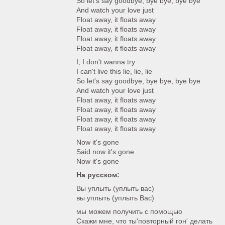
So let's say goodbye, bye bye, bye bye
And watch your love just
Float away, it floats away
Float away, it floats away
Float away, it floats away
Float away, it floats away
I, I don't wanna try
I can't live this lie, lie, lie
So let's say goodbye, bye bye, bye bye
And watch your love just
Float away, it floats away
Float away, it floats away
Float away, it floats away
Float away, it floats away
Now it's gone
Said now it's gone
Now it's gone
На русском:
Вы уплыть (уплыть вас)
вы уплыть (уплыть Вас)
мы можем получить с помощью
Скажи мне, что ты'повторный гон' делать