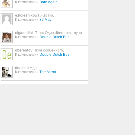
К композиции:
Born Again
e.kolesnikowa
:Жестко.
К композиции:
32 May
olgamalink
:Плюс Один dberestov, глупо.
К композиции:
Double Dutch Bus
dberestov
:Ниче особенного.
К композиции:
Double Dutch Bus
den.neo
:Мда...
К композиции:
The Mirror