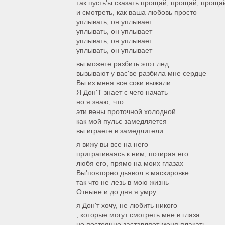
так пусть'ы сказать прощай, прощай, проща
и смотреть, как ваша любовь просто
уплывать, он уплывает
уплывать, он уплывает
уплывать, он уплывает
уплывать, он уплывает
вы можете разбить этот лед
вызывают у вас'ве разбила мне сердце
Вы из меня все соки выжали
Я Дон'T знает с чего начать
но я знаю, что
эти вены проточной холодной
как мой пульс замедляется
вы играете в замедлители
я вижу вы все на него
притрагиваясь к ним, потирая его
любя его, прямо на моих глазах
Вы'повторно дьявол в маскировке
так что не лезь в мою жизнь
Отныне и до дня я умру
я Дон'т хочу, не любить никого
, которые могут смотреть мне в глаза
но постоянно заставляет меня плакать