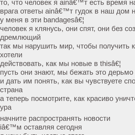
то, что человек я ainâ€™т есть время н
врага ответы ainâ€™т гудок в наш дом 
у меня в эти bandagesâ€¦
человек я клянусь, они спят, они без со
дремлющий
так мы нарушить мир, чтобы получить к
хотели
действовать, как мы новые в thisâ€¦
пусть они знают, мы бежать это дерьмо
и дать им понять, как вы чувствуете с
страна
а теперь посмотрите, как красиво унич
ура
начните распространять новости
iâ€™м оставляя сегодня