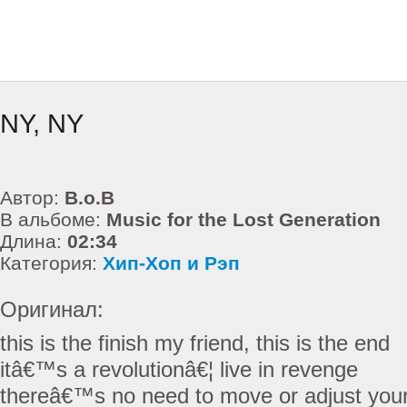
NY, NY
Автор:
B.o.B
В альбоме:
Music for the Lost Generation
Длина:
02:34
Категория:
Хип-Хоп и Рэп
Оригинал:
this is the finish my friend, this is the end
itâ€™s a revolutionâ€¦ live in revenge
thereâ€™s no need to move or adjust your 