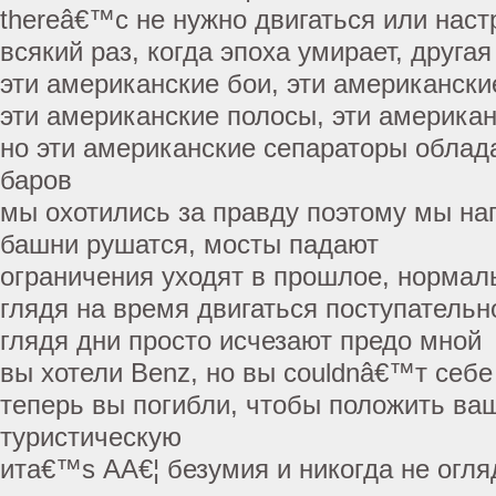
thereâ€™с не нужно двигаться или наст
всякий раз, когда эпоха умирает, другая
эти американские бои, эти американски
эти американские полосы, эти америка
но эти американские сепараторы облад
баров
мы охотились за правду поэтому мы н
башни рушатся, мосты падают
ограничения уходят в прошлое, нормал
глядя на время двигаться поступательн
глядя дни просто исчезают предо мной
вы хотели Benz, но вы couldnâ€™т себе
теперь вы погибли, чтобы положить ваш
туристическую
ита€™s АА€¦ безумия и никогда не огл