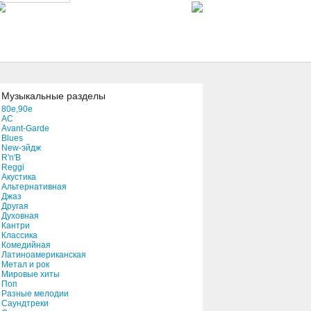
Big Boat
02:46
California
03:15
Музыкальные разделы
80e,90e
AC
Baltimore
Avant-Garde
02:56
Blues
New-эйдж
R'n'B
Reggi
Among Whispering Walls
Акустика
04:57
Альтернативная
Джаз
Другая
Духовная
Unchanged
Кантри
Классика
01:59
Комедийная
Латиноамериканская
Метал и рок
Fire
Мировые хиты
Поп
07:13
Разные мелодии
Саундтреки