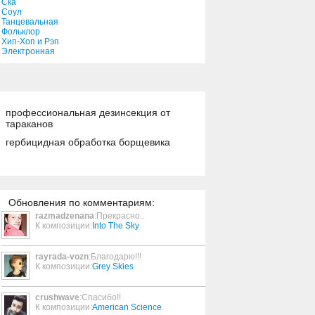
Ска
Black Orchid
Соул
Танцевальная
03:56
Фольклор
Хип-Хоп и Рэп
Электронная
Beautiful
04:44
профессиональная дезинсекция от
God Is Watching Over You
тараканов
03:19
гербицидная обработка борщевика
Rock 'n' Roll Girls
03:04
Обновления по комментариям:
Remember You (Single)
razmadzenana
:Прекрасно..
К композиции:
Into The Sky
05:25
rayrada-vozn
:Благодарю!!!
I Can't Watch The Movie
К композиции:
Grey Skies
Anymore
03:48
crushwave
:Спасибо!!
К композиции:
American Science