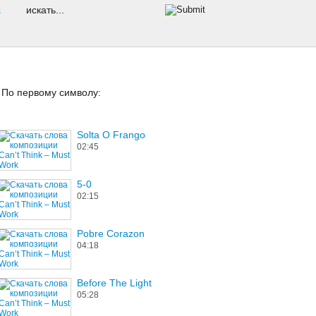
s
По первому символу:
Solta O Frango
02:45
5-0
02:15
Pobre Corazon
04:18
Before The Light
05:28