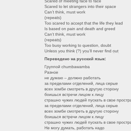
Scared of meeting face to face
Scared to let strangers into their space
Can’t think, must work
(repeats)
Too scared to accept that the life they lead
Is based on pain and death and greed
Can’t think, must work
(repeats)
Too busy working to question, doubt
Unless you think (?) you’ll never find out
Переведено на русский язык:
Группой chumbawamba
Разное
не думаю – должно работать
за пределами отделений, лица серые
всех зомби смотреть в другую сторону
боишься встречи лицом к лицу
страшно чужих людей пускать в свое простр
за пределами отделений, лица серые
всех зомби смотреть в другую сторону
боишься встречи лицом к лицу
страшно чужих людей пускать в свое простр
Не могу думать, работать надо