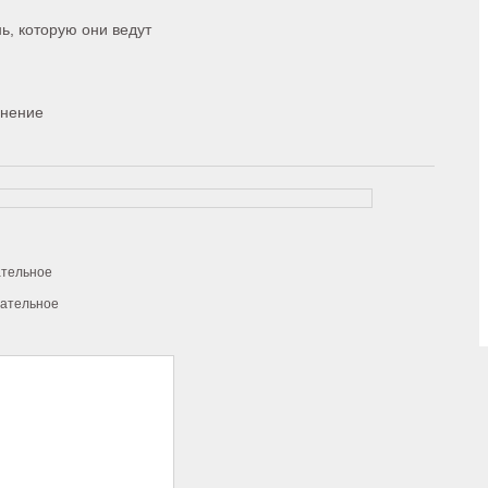
ь, которую они ведут
мнение
ательное
зательное